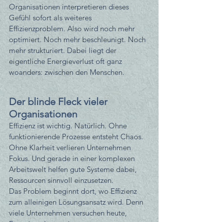
Organisationen interpretieren dieses 
Gefühl sofort als weiteres 
Effizienzproblem. Also wird noch mehr 
optimiert. Noch mehr beschleunigt. Noch 
mehr strukturiert. Dabei liegt der 
eigentliche Energieverlust oft ganz 
woanders: zwischen den Menschen.
Der blinde Fleck vieler 
Organisationen
Effizienz ist wichtig. Natürlich. Ohne 
funktionierende Prozesse entsteht Chaos. 
Ohne Klarheit verlieren Unternehmen 
Fokus. Und gerade in einer komplexen 
Arbeitswelt helfen gute Systeme dabei, 
Ressourcen sinnvoll einzusetzen. 
Das Problem beginnt dort, wo Effizienz 
zum alleinigen Lösungsansatz wird. Denn 
viele Unternehmen versuchen heute, 