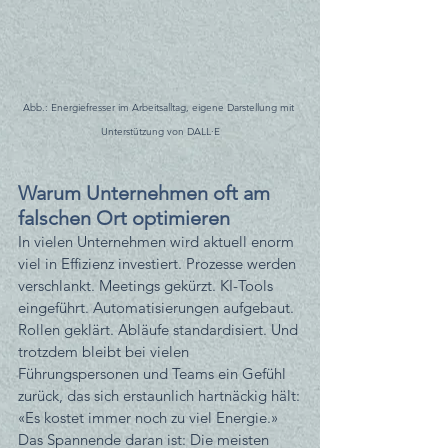
Abb.: Energiefresser im Arbeitsalltag, eigene Darstellung mit 
Unterstützung von DALL·E
Warum Unternehmen oft am 
falschen Ort optimieren
In vielen Unternehmen wird aktuell enorm 
viel in Effizienz investiert. Prozesse werden 
verschlankt. Meetings gekürzt. KI-Tools 
eingeführt. Automatisierungen aufgebaut. 
Rollen geklärt. Abläufe standardisiert. Und 
trotzdem bleibt bei vielen 
Führungspersonen und Teams ein Gefühl 
zurück, das sich erstaunlich hartnäckig hält:
«Es kostet immer noch zu viel Energie.» 
Das Spannende daran ist: Die meisten 