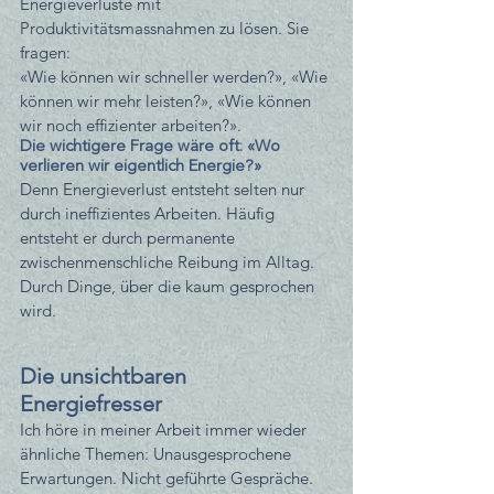
Energieverluste mit 
Produktivitätsmassnahmen zu lösen. Sie 
fragen:
«Wie können wir schneller werden?», «Wie 
können wir mehr leisten?», «Wie können 
wir noch effizienter arbeiten?».
Die wichtigere Frage wäre oft: «Wo 
verlieren wir eigentlich Energie?»
Denn Energieverlust entsteht selten nur 
durch ineffizientes Arbeiten. Häufig 
entsteht er durch permanente 
zwischenmenschliche Reibung im Alltag. 
Durch Dinge, über die kaum gesprochen 
wird.
Die unsichtbaren 
Energiefresser
Ich höre in meiner Arbeit immer wieder 
ähnliche Themen: Unausgesprochene 
Erwartungen. Nicht geführte Gespräche. 