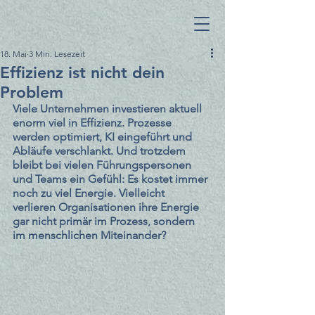
18. Mai
3 Min. Lesezeit
Effizienz ist nicht dein
Problem
Viele Unternehmen investieren aktuell 
enorm viel in Effizienz. Prozesse 
werden optimiert, KI eingeführt und 
Abläufe verschlankt. Und trotzdem 
bleibt bei vielen Führungspersonen 
und Teams ein Gefühl: Es kostet immer 
noch zu viel Energie. Vielleicht 
verlieren Organisationen ihre Energie 
gar nicht primär im Prozess, sondern 
im menschlichen Miteinander?