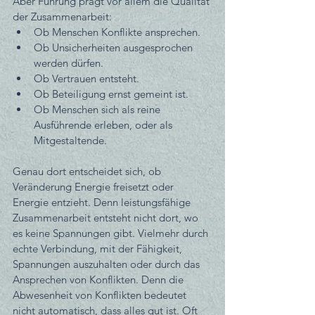
Aber Führung prägt vor allem die Qualität 
der Zusammenarbeit: 
Ob Menschen Konflikte ansprechen. 
Ob Unsicherheiten ausgesprochen 
werden dürfen.
Ob Vertrauen entsteht.
Ob Beteiligung ernst gemeint ist.
Ob Menschen sich als reine 
Ausführende erleben, oder als 
Mitgestaltende.
Genau dort entscheidet sich, ob 
Veränderung Energie freisetzt oder 
Energie entzieht. Denn leistungsfähige 
Zusammenarbeit entsteht nicht dort, wo 
es keine Spannungen gibt. Vielmehr durch 
echte Verbindung, mit der Fähigkeit, 
Spannungen auszuhalten oder durch das 
Ansprechen von Konflikten. Denn die 
Abwesenheit von Konflikten bedeutet 
nicht automatisch, dass alles gut ist. Oft 