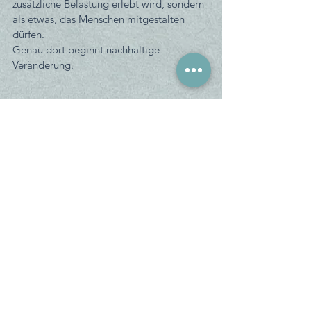
zusätzliche Belastung erlebt wird, sondern 
als etwas, das Menschen mitgestalten 
dürfen.
Genau dort beginnt nachhaltige 
Veränderung.
Ein Gedanke zum Schluss
Ich glaube, Führungspersönlichkeiten 
sollten weniger oft die Effizienzfrage 
stellen, und dafür häufiger Fragen wie 
«Wo verlieren wir gerade unnötig 
Energie?» oder «Welche Gespräche führen 
wir nicht?». Denn wenn wir diese Fragen 
richtig gut und vor allem auch 
regelmässig klären, entsteht Effizienz ganz 
nebenbei.