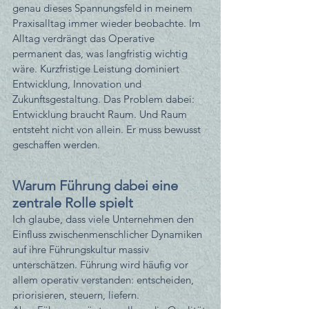
genau dieses Spannungsfeld in meinem 
Praxisalltag immer wieder beobachte. Im 
Alltag verdrängt das Operative 
permanent das, was langfristig wichtig 
wäre. Kurzfristige Leistung dominiert 
Entwicklung, Innovation und 
Zukunftsgestaltung. Das Problem dabei: 
Entwicklung braucht Raum. Und Raum 
entsteht nicht von allein. Er muss bewusst 
geschaffen werden.
Warum Führung dabei eine 
zentrale Rolle spielt
Ich glaube, dass viele Unternehmen den 
Einfluss zwischenmenschlicher Dynamiken 
auf ihre Führungskultur massiv 
unterschätzen. Führung wird häufig vor 
allem operativ verstanden: entscheiden, 
priorisieren, steuern, liefern.