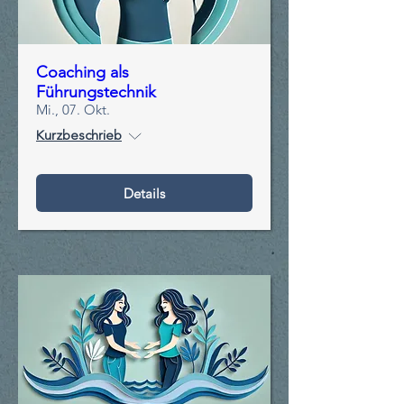
Coaching als
Führungstechnik
Mi., 07. Okt.
Kurzbeschrieb
Details