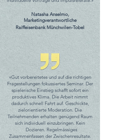
individuelle Vorträge und Impulsreferate.»
Natasha Anselmo,
Marketingverantwortliche
Raiffeisenbank Münchwilen-Tobel
«Gut vorbereitetes und auf die richtigen
Fragestellungen fokussiertes Seminar. Der
spielerische Einstieg schafft sofort ein
produktives Klima. Die Arbeit nimmt
dadurch schnell Fahrt auf. Geschickte,
zielorientierte Moderation. Die
Teilnehmenden erhalten genügend Raum
sich individuell einzubringen. Kein
Dozieren. Regelmässiges
Zusammenfassen der Zwischenresultate.