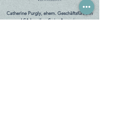
Catherine Purgly, ehem. Geschäftsführerin
LSA Leading Swiss Agencies
Mach
Veränderung
erlebbar
Lass uns über deinen Event
sprechen
Noch unsicher, ob etwas für dich dabei
ist? Buche jetzt ein kurzes unverbindliches