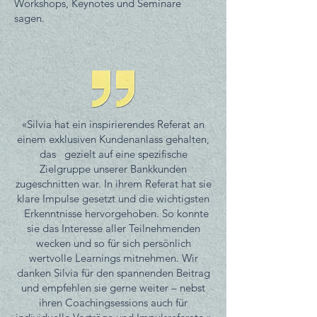
Workshops, Keynotes und Seminare
sagen.
«Silvia hat ein inspirierendes Referat an
einem exklusiven Kundenanlass gehalten,
das gezielt auf eine spezifische
Zielgruppe unserer Bankkunden
zugeschnitten war. In ihrem Referat hat sie
klare Impulse gesetzt und die wichtigsten
Erkenntnisse hervorgehoben. So konnte
sie das Interesse aller Teilnehmenden
wecken und so für sich persönlich
wertvolle Learnings mitnehmen. Wir
danken Silvia für den spannenden Beitrag
und empfehlen sie gerne weiter – nebst
ihren Coachingsessions auch für