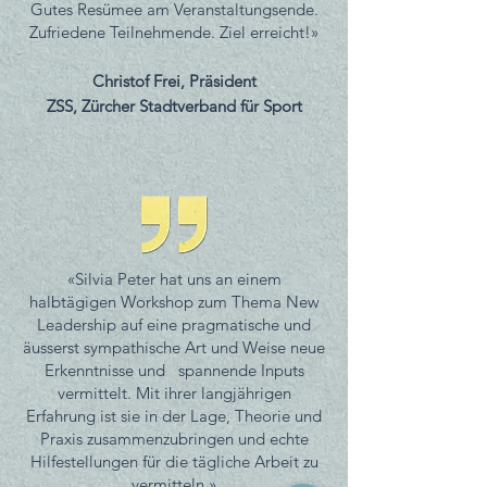
Gutes Resümee am Veranstaltungsende.
Zufriedene Teilnehmende. Ziel erreicht!»
Christof Frei, Präsident
ZSS, Zürcher Stadtverband für Sport
«Silvia Peter hat uns an einem
halbtägigen Workshop zum Thema New
Leadership auf eine pragmatische und
äusserst sympathische Art und Weise neue
Erkenntnisse und spannende Inputs
vermittelt. Mit ihrer langjährigen
Erfahrung ist sie in der Lage, Theorie und
Praxis zusammenzubringen und echte
Hilfestellungen für die tägliche Arbeit zu
vermitteln.»