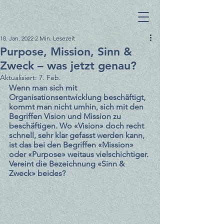
18. Jan. 2022
2 Min. Lesezeit
Purpose, Mission, Sinn &
Zweck – was jetzt genau?
Aktualisiert:
7. Feb.
Wenn man sich mit 
Organisationsentwicklung beschäftigt, 
kommt man nicht umhin, sich mit den 
Begriffen Vision und Mission zu 
beschäftigen. Wo «Vision» doch recht 
schnell, sehr klar gefasst werden kann, 
ist das bei den Begriffen «Mission» 
oder «Purpose» weitaus vielschichtiger. 
Vereint die Bezeichnung «Sinn & 
Zweck» beides?