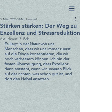
3. März 2023
3 Min. Lesezeit
Stärken stärken: Der Weg zu
Exzellenz und Stressreduktion
Aktualisiert:
7. Feb.
Es liegt in der Natur von uns 
Menschen, dass wir uns immer zuerst 
auf die Dinge konzentrieren, die wir 
noch verbessern können. Ich bin der 
festen Überzeugung, dass Exzellenz 
dann entsteht, wenn wir unseren Blick 
auf das richten, was schon gut ist, und 
dort den Hebel ansetzen.