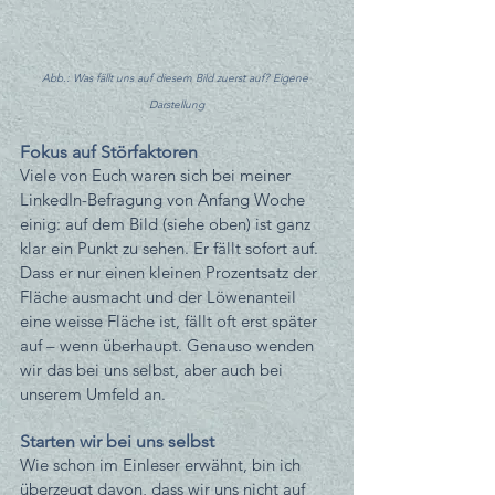
Abb.: Was fällt uns auf diesem Bild zuerst auf? Eigene 
Darstellung
Fokus auf Störfaktoren
Viele von Euch waren sich bei meiner 
LinkedIn-Befragung von Anfang Woche 
einig: auf dem Bild (siehe oben) ist ganz 
klar ein Punkt zu sehen. Er fällt sofort auf. 
Dass er nur einen kleinen Prozentsatz der 
Fläche ausmacht und der Löwenanteil 
eine weisse Fläche ist, fällt oft erst später 
auf – wenn überhaupt. Genauso wenden 
wir das bei uns selbst, aber auch bei 
unserem Umfeld an. 
Starten wir bei uns selbst
Wie schon im Einleser erwähnt, bin ich 
überzeugt davon, dass wir uns nicht auf 