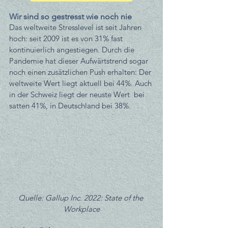
Wir sind so gestresst wie noch nie
Das weltweite Stresslevel ist seit Jahren 
hoch: seit 2009 ist es von 31% fast 
kontinuierlich angestiegen. Durch die 
Pandemie hat dieser Aufwärtstrend sogar 
noch einen zusätzlichen Push erhalten: Der 
weltweite Wert liegt aktuell bei 44%. Auch 
in der Schweiz liegt der neuste Wert  bei 
satten 41%, in Deutschland bei 38%.
Quelle: Gallup Inc. 2022: State of the 
Workplace