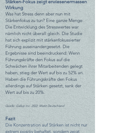
Stärken-Fokus zeigt erwiesenermassen 
Wirkung
Was hat Stress denn aber nun mit 
Stärkenfokus zu tun? Eine ganze Menge: 
Die Entwicklung des Stresswertes war 
nämlich nicht überall gleich. Die Studie 
hat sich explizit mit stärkenfokussierter 
Führung auseinandergesetzt. Die 
Ergebnisse sind beeindruckend: Wenn 
Führungskräfte den Fokus auf die 
Schwächen ihrer Mitarbeitenden gelegt 
haben, stieg der Wert auf bis zu 52% an. 
Haben die Führungskräfte den Fokus 
allerdings auf Stärken gesetzt, sank der 
Wert auf bis zu 20%.
Quelle: Gallup Inc. 2022: Markt Deutschland 
Fazit
Die Konzentration auf Stärken ist nicht nur 
extrem positiv behaftet, sondern zeigt 