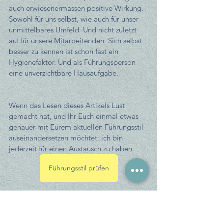
auch erwiesenermassen positive Wirkung. 
Sowohl für uns selbst, wie auch für unser 
unmittelbares Umfeld. Und nicht zuletzt 
auf für unsere Mitarbeitenden. Sich selbst 
besser zu kennen ist schon fast ein 
Hygienefaktor. Und als Führungsperson 
eine unverzichtbare Hausaufgabe.
Wenn das Lesen dieses Artikels Lust 
gemacht hat, und Ihr Euch einmal etwas 
genauer mit Eurem aktuellen Führungsstil 
auseinandersetzen möchtet: ich bin 
jederzeit für einen Austausch zu haben.
Führungsstil prüfen