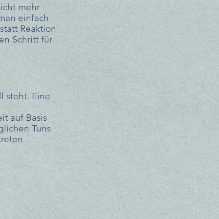
icht mehr 
 man einfach 
tatt Reaktion 
 Schritt für 
 steht. Eine 
 
t auf Basis 
glichen Tuns 
kreten 