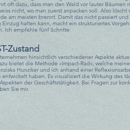
hrt oft dazu, dass man den Wald vor lauter Bäumen n
weiss nicht, wo man zuerst anpacken soll. Also löscht
de am meisten brennt. Damit das nicht passiert und s
inzug halten kann, macht ein strukturiertes Vorgehen
nn. Ich empfehle fünf Schritte:
ST-Zustand
ernehmen hinsichtlich verschiedener Aspekte aktuell
azu bietet die Methode «Impact-Rad», welche meine
nziska Hunziker und ich anhand einer Reflexionsarbei
 entwickelt haben. Es visualisiert die Wirkung des tä
Aspekten der Geschäftstätigkeit. Bei Fragen zur kon
en Sie mir.