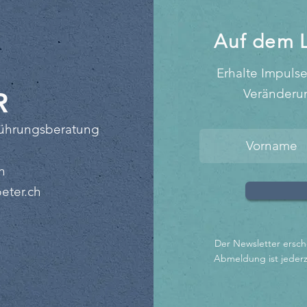
Auf dem 
Erhalte Impuls
Veränderun
R
Führungsberatung
h
peter.ch
Der Newsletter ersch
Abmeldung ist jederz