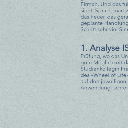
Firmen. Und das fü
sieht. Sprich, man 
das Feuer, das gera
geplante Handlung E
Schritt sehr viel Si
1. Analyse I
Prüfung, wo das Unt
gute Möglichkeit d
Studienkollegin Fra
des «Wheel of Life»
auf den jeweiligen 
Anwendung: schreib