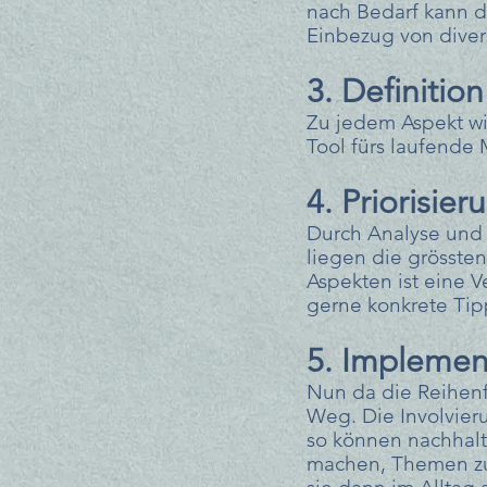
nach Bedarf kann di
Einbezug von diver
3. Definiti
Zu jedem Aspekt wir
Tool fürs laufende
4. Priorisier
Durch Analyse und D
liegen die grösste
Aspekten ist eine 
gerne konkrete Tipp
5. Implemen
Nun da die Reihenfo
Weg. Die Involvier
so können nachhalti
machen, Themen zu