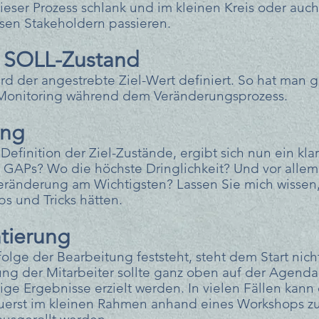
eser Prozess schlank und im kleinen Kreis oder auch
sen Stakeholdern passieren. 
on SOLL-Zustand
d der angestrebte Ziel-Wert definiert. So hat man g
 Monitoring während dem Veränderungsprozess.
ung
efinition der Ziel-Zustände, ergibt sich nun ein klar
n GAPs? Wo die höchste Dringlichkeit? Und vor allem
Veränderung am Wichtigsten? Lassen Sie mich wissen
s und Tricks hätten.
tierung
lge der Bearbeitung feststeht, steht dem Start nich
ung der Mitarbeiter sollte ganz oben auf der Agenda
ge Ergebnisse erzielt werden. In vielen Fällen kann 
erst im kleinen Rahmen anhand eines Workshops zu 