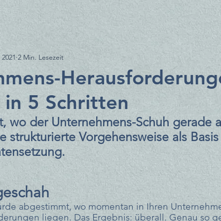
. 2021
2 Min. Lesezeit
hmens-Herausforderung
 in 5 Schritten
st, wo der Unternehmens-Schuh gerade 
ine strukturierte Vorgehensweise als Basis 
tätensetzung.
geschah
urde abgestimmt, wo momentan in Ihren Unternehme
derungen liegen. Das Ergebnis: überall. Genau so ge