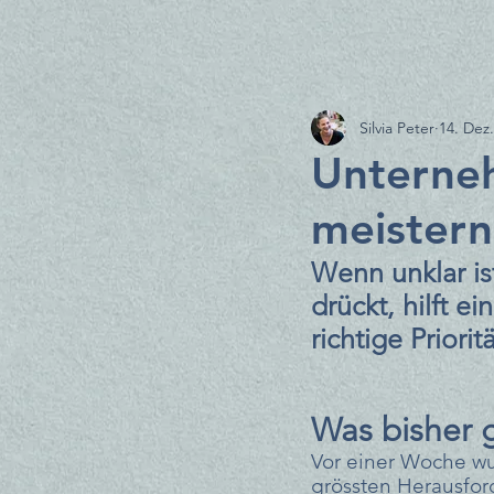
Silvia Peter
14. Dez
Unterne
meistern
Wenn unklar i
drückt, hilft e
richtige Priori
Was bisher 
Vor einer Woche w
grössten Herausfor