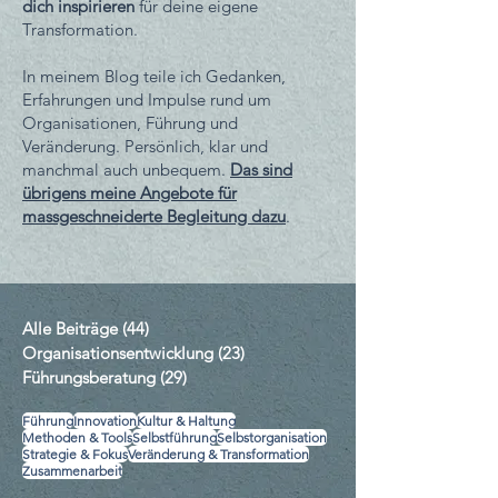
dich inspirieren
für deine eigene
Transformation.
In meinem Blog teile ich Gedanken,
Erfahrungen und Impulse rund um
Organisationen, Führung und
Veränderung. Persönlich, klar und
manchmal auch unbequem.
Das sind
übrigens meine Angebote für
massgeschneiderte Begleitung dazu
.
Alle Beiträge
(44)
44 Beiträge
Organisationsentwicklung
(23)
23 Beiträge
Führungsberatung
(29)
29 Beiträge
Führung
Innovation
Kultur & Haltung
Methoden & Tools
Selbstführung
Selbstorganisation
Strategie & Fokus
Veränderung & Transformation
Zusammenarbeit