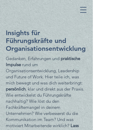
Insights für
Führungskräfte und
Organisationsentwicklung
Gedanken, Erfahrungen und
praktische
Impulse
rund um
Organisationsentwicklung, Leadership
und Future of Work. Hier teile ich, was
mich bewegt und was dich weiterbringt:
persönlich
, klar und direkt aus der Praxis.
Wie entwickelst du Führungskräfte
nachhaltig? Wie löst du den
Fachkräftemangel in deinem
Unternehmen? Wie verbesserst du die
Kommunikation im Team? Und was
motiviert Mitarbeitende wirklich?
Lass